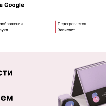
в Google
изображения
Перегревается
вука
Зависает
сти
ием